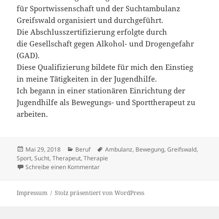
für Sportwissenschaft und der Suchtambulanz
Greifswald organisiert und durchgeführt.
Die Abschlusszertifizierung erfolgte durch
die Gesellschaft gegen Alkohol- und Drogengefahr
(GAD).
Diese Qualifizierung bildete für mich den Einstieg
in meine Tätigkeiten in der Jugendhilfe.
Ich begann in einer stationären Einrichtung der
Jugendhilfe als Bewegungs- und Sporttherapeut zu
arbeiten.
Veröffentlicht
Kategorien
Schlagwörter
Mai 29, 2018
Beruf
Ambulanz
,
Bewegung
,
Greifswald
,
am
Sport
,
Sucht
,
Therapeut
,
Therapie
zu Bewegungs- und Sporttherapeut
Schreibe einen Kommentar
Impressum
Stolz präsentiert von WordPress