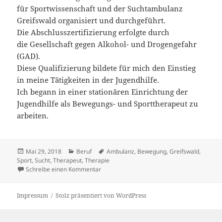
für Sportwissenschaft und der Suchtambulanz
Greifswald organisiert und durchgeführt.
Die Abschlusszertifizierung erfolgte durch
die Gesellschaft gegen Alkohol- und Drogengefahr
(GAD).
Diese Qualifizierung bildete für mich den Einstieg
in meine Tätigkeiten in der Jugendhilfe.
Ich begann in einer stationären Einrichtung der
Jugendhilfe als Bewegungs- und Sporttherapeut zu
arbeiten.
Veröffentlicht
Kategorien
Schlagwörter
Mai 29, 2018
Beruf
Ambulanz
,
Bewegung
,
Greifswald
,
am
Sport
,
Sucht
,
Therapeut
,
Therapie
zu Bewegungs- und Sporttherapeut
Schreibe einen Kommentar
Impressum
Stolz präsentiert von WordPress