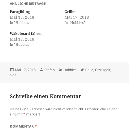
ÄHNLICHE BEITRÄGE
Paragliding
Grillen
Mai 15, 2018
Mai 17, 2018
In "Hobbies"
In "Hobbies"
Wakeboard fahren
Mai 17, 2018
In "Hobbies"
Veröffentlicht
Autor
Kategorien
Schlagwörter
Mai 17, 2018
Stefan
Hobbies
Bälle
,
Crossgolf
,
am
Golf
Schreibe einen Kommentar
Deine E-Mail-Adresse wird nicht veröffentlicht.
Erforderliche Felder
sind mit
*
markiert
KOMMENTAR
*