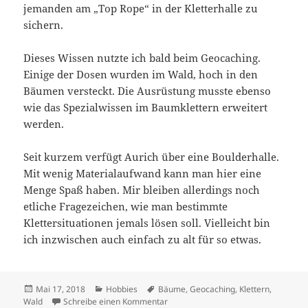
jemanden am „Top Rope“ in der Kletterhalle zu
sichern.
Dieses Wissen nutzte ich bald beim Geocaching.
Einige der Dosen wurden im Wald, hoch in den
Bäumen versteckt. Die Ausrüstung musste ebenso
wie das Spezialwissen im Baumklettern erweitert
werden.
Seit kurzem verfügt Aurich über eine Boulderhalle.
Mit wenig Materialaufwand kann man hier eine
Menge Spaß haben. Mir bleiben allerdings noch
etliche Fragezeichen, wie man bestimmte
Klettersituationen jemals lösen soll. Vielleicht bin
ich inzwischen auch einfach zu alt für so etwas.
Veröffentlicht
Kategorien
Schlagwörter
Mai 17, 2018
Hobbies
Bäume
,
Geocaching
,
Klettern
,
am
zu Klettern
Wald
Schreibe einen Kommentar