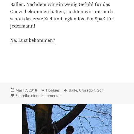
Bällen. Nachdem wir ein wenig Gefühl für das
Ganze bekommen hatten, suchten wir uns auch
schon das erste Ziel und legten los. Ein Spaß für
jedermann!
Na, Lust bekommen?
Veröffentlicht
Kategorien
Schlagwörter
Mai 17, 2018
Hobbies
Bälle
,
Crossgolf
,
Golf
am
zu Crossgolf
Schreibe einen Kommentar