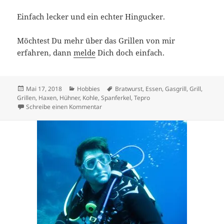
Einfach lecker und ein echter Hingucker.
Möchtest Du mehr über das Grillen von mir
erfahren, dann
melde
Dich doch einfach.
Veröffentlicht
Kategorien
Schlagwörter
Mai 17, 2018
Hobbies
Bratwurst
,
Essen
,
Gasgrill
,
Grill
,
am
Grillen
,
Haxen
,
Hühner
,
Kohle
,
Spanferkel
,
Tepro
zu Grillen
Schreibe einen Kommentar