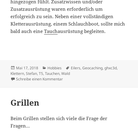
hingezogen fühlt. Zusatzwissen und/oder
Zusatzausrüstung waren erforderlich um
erfolgreich zu sein. Neben einer vollständigen
Kletterausrüstung, einem Schlauchboot, sollte mich
bald auch eine
Tauch
ausrüstung begleiten.
Veröffentlicht
Kategorien
Schlagwörter
Mai 17, 2018
Hobbies
Eilers
,
Geocaching
,
ghxc3d
,
am
Klettern
,
Stefan
,
T5
,
Tauchen
,
Wald
zu Geocaching
Schreibe einen Kommentar
Grillen
Beim Grillen stellen sich viele die Frage der
Fragen…