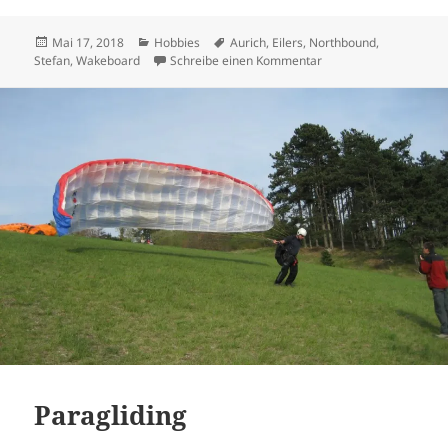
Veröffentlicht
Kategorien
Schlagwörter
Mai 17, 2018
Hobbies
Aurich
,
Eilers
,
Northbound
,
am
zu Wakeboard fahren
Stefan
,
Wakeboard
Schreibe einen Kommentar
Paragliding