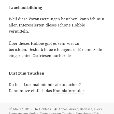
Tauchausbildung
Weil diese Voraussetzungen bestehen, kann ich nun
allen Interessierten dieses schöne Hobbie
vermitteln.
Über dieses Hobbie gibt es sehr viel zu
berichten. Deshalb habe ich eigens dafür eine Seite
eingerichtet:
Ostfriesentaucher.de
Lust zum Tauchen
Du hast Lust mal mit mir abzutauchen?
Dann nutze einfach das
Kontaktformular
.
Veröffentlicht
Kategorien
Schlagwörter
Mai 17, 2018
Hobbies
Apnoe
,
Aurich
,
Badesee
,
Eilers
,
am
Sporttauchen
,
Stefan
,
Tannenhausen
,
Tauchen
,
Tauchlehrer
,
TLN
,