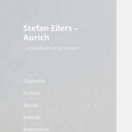
Stefan Eilers –
Aurich
…irgendwas ist ja immer!
Startseite
untermenü
Freizeit
öffnen
untermenü
Berufe
öffnen
Kontakt
Impressum