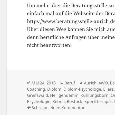
Um mehr über die Beratungsstelle zu 
einfach mal auf die Webseite der Bera
https://www.beratungsstelle-aurich.de
Über diesen Weg können Sie mich auch
denn berufliche Anfragen über meine
nicht beantworten!
Veröffentlicht
Kategorien
Schlagwörter
Mai 24, 2018
Beruf
Aurich
,
AWO
,
Be
am
Coaching
,
Diplom
,
Diplom-Psychologe
,
Eilers
Greifswald
,
Heiligendamm
,
Kühlungsborn
,
O
Psychologie
,
Rehna
,
Rostock
,
Sporttherapie
,
zu Diplom-Psyc
Schreibe einen Kommentar