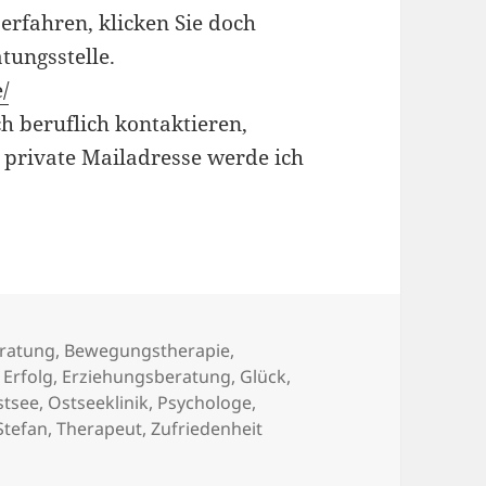
erfahren, klicken Sie doch
tungsstelle.
/
 beruflich kontaktieren,
 private Mailadresse werde ich
ratung
,
Bewegungstherapie
,
,
Erfolg
,
Erziehungsberatung
,
Glück
,
stsee
,
Ostseeklinik
,
Psychologe
,
Stefan
,
Therapeut
,
Zufriedenheit
hologe