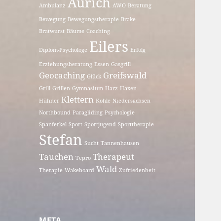
Aurich
Ambulanz
AWO
Beratung
Bewegung
Bewegungstherapie
Brake
Bratwurst
Bäume
Coaching
Eilers
Diplom-Psychologe
Erfolg
Erziehungsberatung
Essen
Gasgrill
Geocaching
Greifswald
Glück
Grill
Grillen
Gymnasium
Harz
Haxen
Klettern
Hühner
Kohle
Niedersachsen
Northbound
Paragliding
Psychologie
Spanferkel
Sport
Sportjugend
Sporttherapie
Stefan
Sucht
Tannenhausen
Tauchen
Therapeut
Tepro
Wald
Therapie
Wakeboard
Zufriedenheit
META